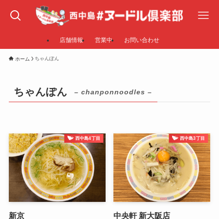
店舗情報
営業中
お問い合わせ
ちゃんぽん
ホーム
ちゃんぽん
– chanponnoodles –
西中島4丁目
西中島3丁目
新京
中央軒 新大阪店