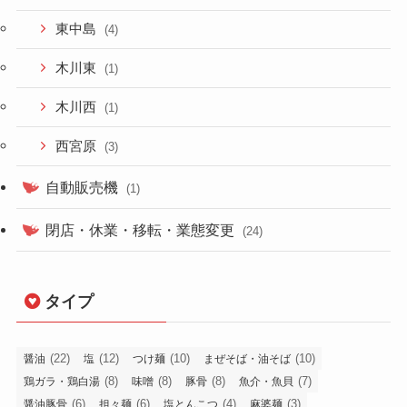
東中島
(4)
木川東
(1)
木川西
(1)
西宮原
(3)
自動販売機
(1)
閉店・休業・移転・業態変更
(24)
タイプ
(22)
(12)
(10)
(10)
醤油
塩
つけ麺
まぜそば・油そば
(8)
(8)
(8)
(7)
鶏ガラ・鶏白湯
味噌
豚骨
魚介・魚貝
(6)
(6)
(4)
(3)
醤油豚骨
担々麺
塩とんこつ
麻婆麺