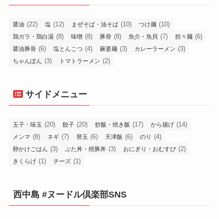
(22)
(12)
(10)
(10)
醤油
塩
まぜそば・油そば
つけ麺
(8)
(8)
(8)
(7)
(6)
鶏ガラ・鶏白湯
味噌
豚骨
魚介・魚貝
担々麺
(6)
(4)
(3)
(3)
醤油豚骨
塩とんこつ
麻婆麺
カレーラーメン
(3)
(2)
ちゃんぽん
トマトラーメン
サイドメニュー
(20)
(20)
(17)
(14)
玉子・味玉
餃子
炒飯・焼き飯
から揚げ
(8)
(7)
(6)
(6)
(4)
メンマ
ネギ
替玉
天津飯
のり
(3)
(3)
(2)
卵かけごはん
ぶた丼・焼豚丼
おにぎり・おむすび
(1)
(1)
きくらげ
チーズ
西中島 #ヌードル倶楽部SNS