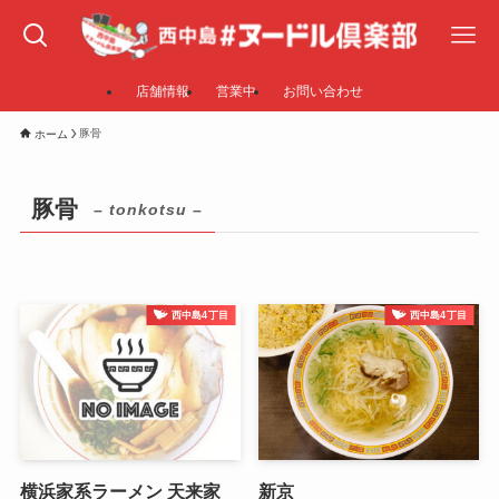
店舗情報
営業中
お問い合わせ
豚骨
ホーム
豚骨
– tonkotsu –
西中島4丁目
西中島4丁目
横浜家系ラーメン 天来家
新京