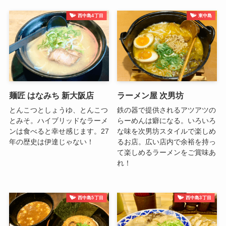
西中島4丁目
東中島
麺匠 はなみち 新大阪店
ラーメン屋 次男坊
とんこつとしょうゆ、とんこつ
鉄の器で提供されるアツアツの
とみそ。ハイブリッドなラーメ
らーめんは癖になる。いろいろ
ンは食べると幸せ感じます。27
な味を次男坊スタイルで楽しめ
年の歴史は伊達じゃない！
るお店。広い店内で余裕を持っ
て楽しめるラーメンをご賞味あ
れ！
西中島5丁目
西中島3丁目