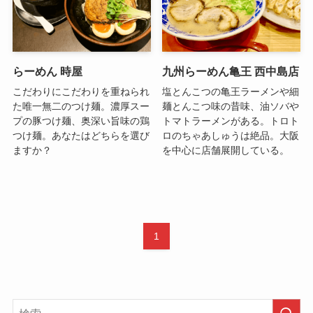
らーめん 時屋
九州らーめん亀王 西中島店
こだわりにこだわりを重ねられ
塩とんこつの亀王ラーメンや細
た唯一無二のつけ麺。濃厚スー
麺とんこつ味の昔味、油ソバや
プの豚つけ麺、奥深い旨味の鶏
トマトラーメンがある。トロト
つけ麺。あなたはどちらを選び
ロのちゃあしゅうは絶品。大阪
ますか？
を中心に店舗展開している。
1