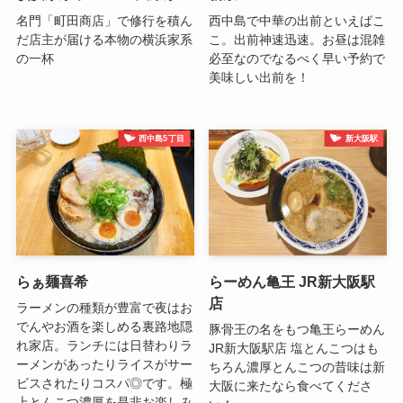
名門「町田商店」で修行を積ん
西中島で中華の出前といえばこ
だ店主が届ける本物の横浜家系
こ。出前神速迅速。お昼は混雑
の一杯
必至なのでなるべく早い予約で
美味しい出前を！
西中島5丁目
新大阪駅
らぁ麺喜希
らーめん亀王 JR新大阪駅
店
ラーメンの種類が豊富で夜はお
でんやお酒を楽しめる裏路地隠
豚骨王の名をもつ亀王らーめん
れ家店。ランチには日替わりラ
JR新大阪駅店 塩とんこつはも
ーメンがあったりライスがサー
ちろん濃厚とんこつの昔味は新
ビスされたりコスパ◎です。極
大阪に来たなら食べてくださ
上とんこつ濃厚を是非お楽しみ