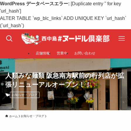
WordPress データベースエラー:
[Duplicate entry '' for key
'url_hash']
ALTER TABLE `wp_blc_links` ADD UNIQUE KEY `url_hash`
(`url_hash`)
店舗情報
営業中
お問い合わせ
人類みな麺類 阪急南方駅前の行列店が拡
張リニューアルオープン！！
お知らせ・ブログ
お知らせ・ブログ
ホーム