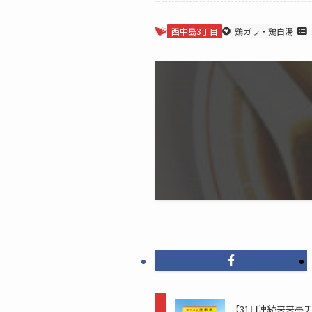
西中島3丁目
鶏ガラ・鶏白湯
【31日連続来来亭