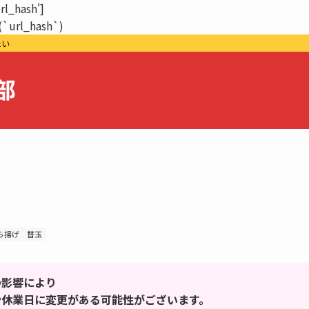
url_hash']
(`url_hash`)
たい
ら揚げ
替玉
の影響により
や休業日に変更がある可能性がございます。